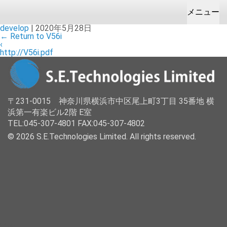
メニュー
develop
|
2020年5月28日
←
Return to V56i
HOME
お問合せ＆お見積り
会社案内
製品販売
開発製造/受託
‹
http://V56i.pdf
企業理念
カメラ
ODM
企業情報
健康/福祉
OEM
〒231-0015 神奈川県横浜市中区尾上町3丁目 35番地 横
拠点
成型
浜第一有楽ビル2階 E室
TEL:045-307-4801 FAX:045-307-4802
設備
© 2026 S.E.Technologies Limited. All rights reserved.
カメラ/電子機器
V56i