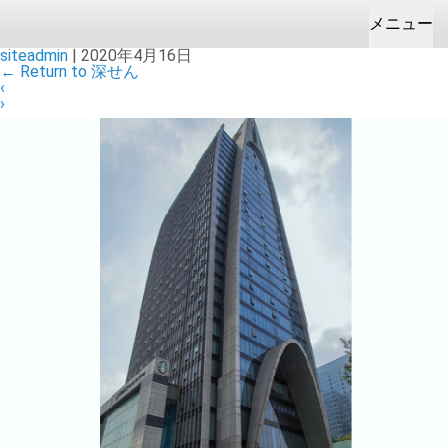
メニュー
siteadmin
|
2020年4月16日
←
Return to 深せん
HOME
お問合せ＆お見積り
会社案内
製品販売
開発製造/受託
‹
›
企業理念
カメラ
ODM
企業情報
健康/福祉
OEM
拠点
成型
設備
カメラ/電子機器