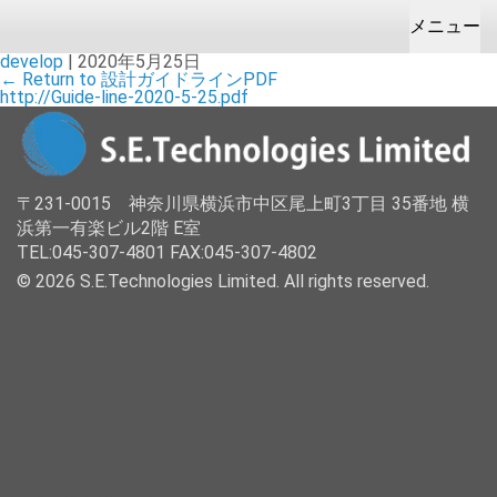
メニュー
develop
|
2020年5月25日
←
Return to 設計ガイドラインPDF
HOME
お問合せ＆お見積り
会社案内
製品販売
開発製造/受託
http://Guide-line-2020-5-25.pdf
企業理念
カメラ
ODM
企業情報
健康/福祉
OEM
〒231-0015 神奈川県横浜市中区尾上町3丁目 35番地 横
浜第一有楽ビル2階 E室
拠点
成型
TEL:045-307-4801 FAX:045-307-4802
設備
© 2026 S.E.Technologies Limited. All rights reserved.
カメラ/電子機器
Guide-line 2020-5-25