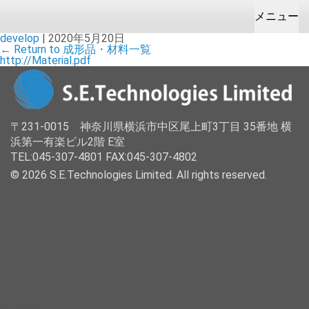
メニュー
develop
|
2020年5月20日
←
Return to 成形品・材料一覧
HOME
お問合せ＆お見積り
会社案内
製品販売
開発製造/受託
http://Material.pdf
企業理念
カメラ
ODM
企業情報
健康/福祉
OEM
〒231-0015 神奈川県横浜市中区尾上町3丁目 35番地 横
浜第一有楽ビル2階 E室
拠点
成型
TEL:045-307-4801 FAX:045-307-4802
設備
© 2026 S.E.Technologies Limited. All rights reserved.
カメラ/電子機器
Material